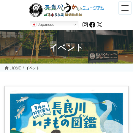
Skip
Skip
to
to
the
the
content
Navigation
Instagram
Facebook
X
Japanese
イベント
HOME
イベント