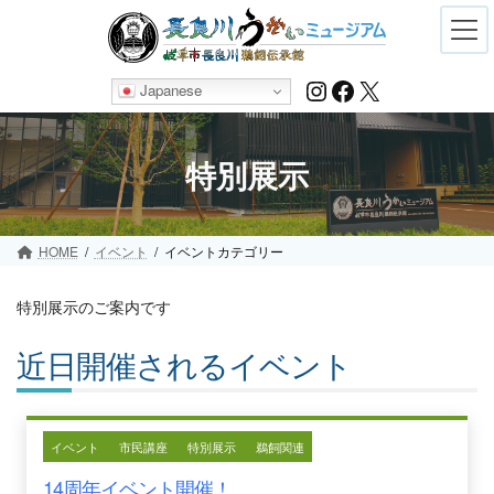
Skip
Skip
to
to
the
the
content
Navigation
Instagram
Facebook
X
Japanese
特別展示
HOME
イベント
イベントカテゴリー
特別展示のご案内です
近日開催されるイベント
イベント
市民講座
特別展示
鵜飼関連
14周年イベント開催！