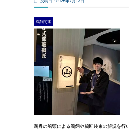
2025年7月13日
鵜飼関連
鵜舟の船頭による鵜飼や鵜匠装束の解説を行