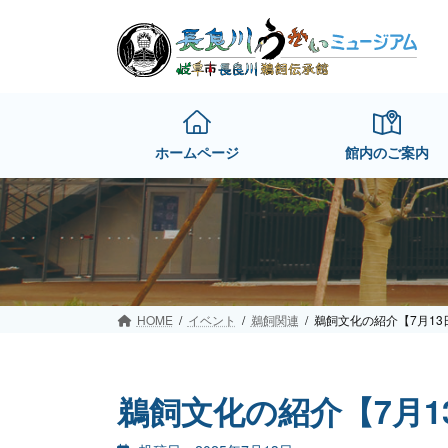
Skip
Skip
to
to
the
the
content
Navigation
ホームページ
館内のご案内
HOME
イベント
鵜飼関連
鵜飼文化の紹介【7月13
鵜飼文化の紹介【7月13