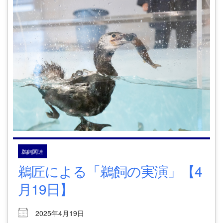
鵜飼関連
鵜匠による「鵜飼の実演」【4
月19日】
2025年4月19日