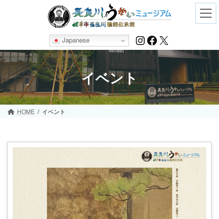
Skip
Skip
to
to
the
the
content
Navigation
Instagram
Facebook
X
Japanese
イベント
HOME
イベント