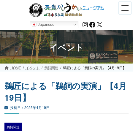
Skip
Skip
to
to
the
the
content
Navigation
Instagram
Facebook
X
Japanese
イベント
HOME
イベント
鵜飼関連
鵜匠による「鵜飼の実演」【4月19日】
鵜匠による「鵜飼の実演」【4月
19日】
2025年4月19日
鵜飼関連