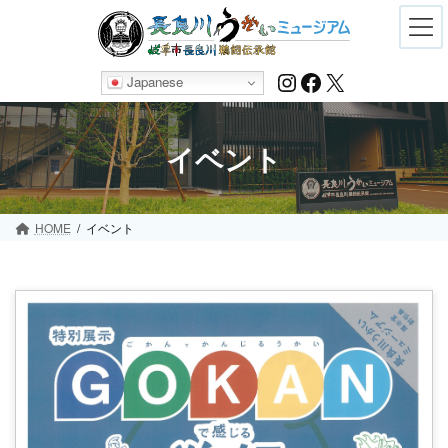
Skip
Skip
to
to
the
the
content
Navigation
Instagram
Facebook
X
Japanese
イベント
HOME
イベント