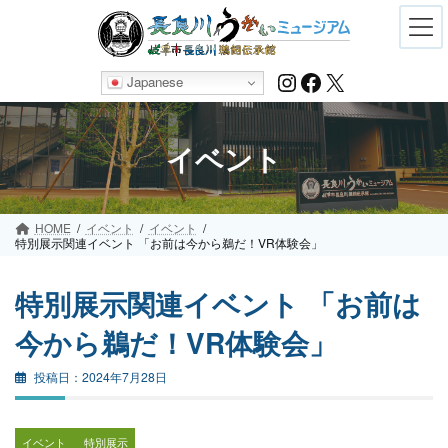
Skip
Skip
to
to
the
the
content
Navigation
Instagram
Facebook
X
Japanese
イベント
HOME
イベント
イベント
特別展示関連イベント 「お前は今から鵜だ！VR体験会」
特別展示関連イベント 「お前は
今から鵜だ！VR体験会」
2024年7月28日
イベント
特別展示