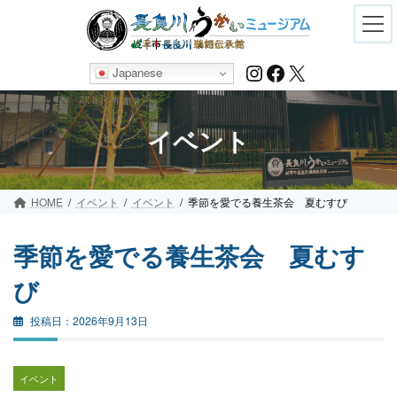
Skip
Skip
to
to
the
the
content
Navigation
Instagram
Facebook
X
Japanese
イベント
HOME
イベント
イベント
季節を愛でる養生茶会 夏むすび
季節を愛でる養生茶会 夏むす
び
2026年9月13日
イベント