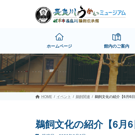
Skip
Skip
to
to
the
the
content
Navigation
ホームページ
館内のご案内
HOME
イベント
鵜飼関連
鵜飼文化の紹介【6月6日
鵜飼文化の紹介【6月6