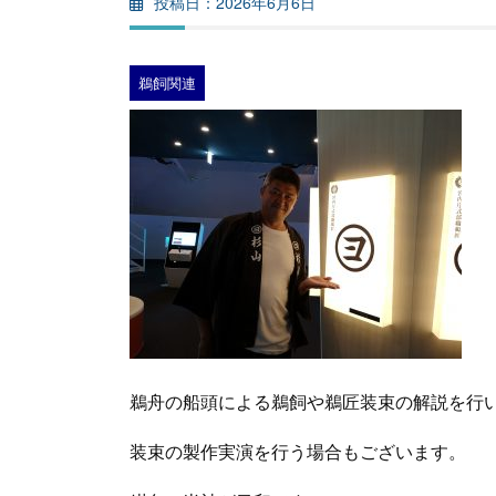
2026年6月6日
鵜飼関連
鵜舟の船頭による鵜飼や鵜匠装束の解説を行
装束の製作実演を行う場合もございます。