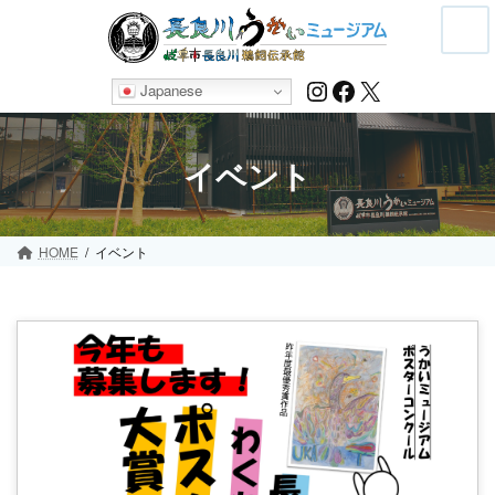
Skip
Skip
to
to
the
the
content
Navigation
Instagram
Facebook
X
Japanese
イベント
HOME
イベント