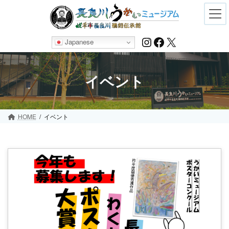
Skip
Skip
to
to
the
the
content
Navigation
Instagram
Facebook
X
Japanese
イベント
HOME
イベント