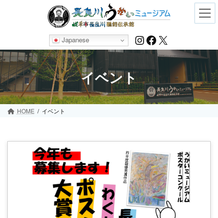
Skip
Skip
to
to
the
the
content
Navigation
Instagram
Facebook
X
Japanese
イベント
HOME
イベント