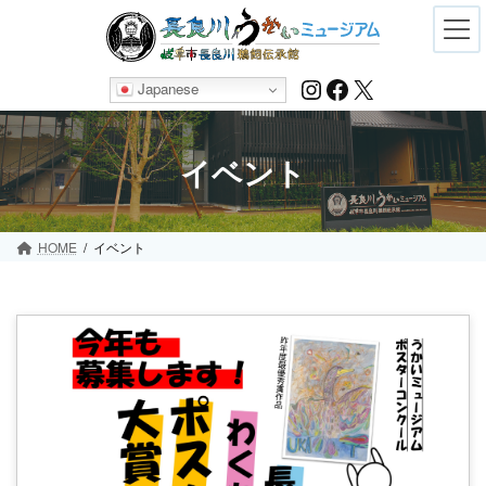
Skip
Skip
to
to
the
the
content
Navigation
Instagram
Facebook
X
Japanese
イベント
HOME
イベント