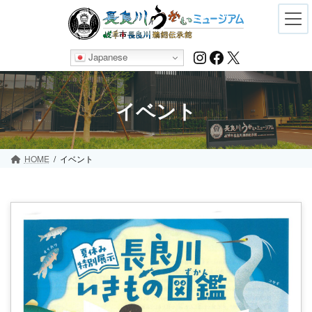
Skip
Skip
to
to
the
the
content
Navigation
Instagram
Facebook
X
Japanese
イベント
HOME
イベント