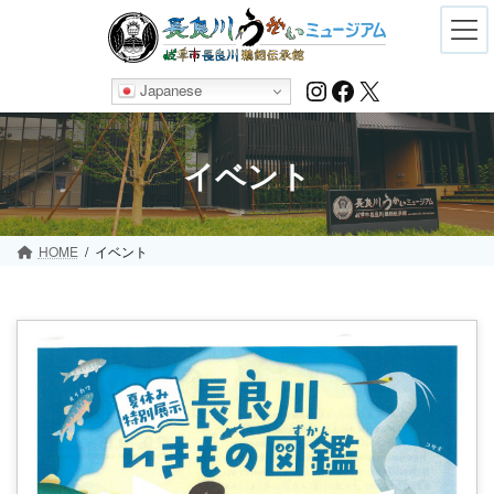
Skip
Skip
to
to
the
the
content
Navigation
Instagram
Facebook
X
Japanese
イベント
HOME
イベント