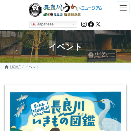
Skip
Skip
to
to
the
the
content
Navigation
Instagram
Facebook
X
Japanese
イベント
HOME
イベント