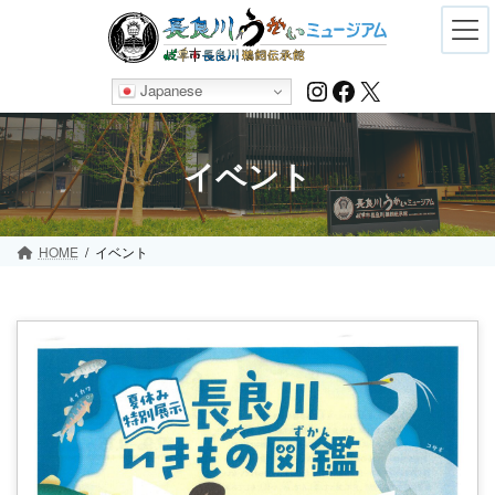
Skip
Skip
to
to
the
the
content
Navigation
Instagram
Facebook
X
Japanese
イベント
HOME
イベント