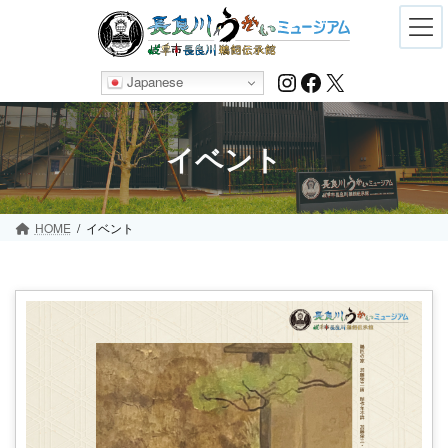
Skip
Skip
to
to
the
the
content
Navigation
Instagram
Facebook
X
Japanese
イベント
HOME
イベント