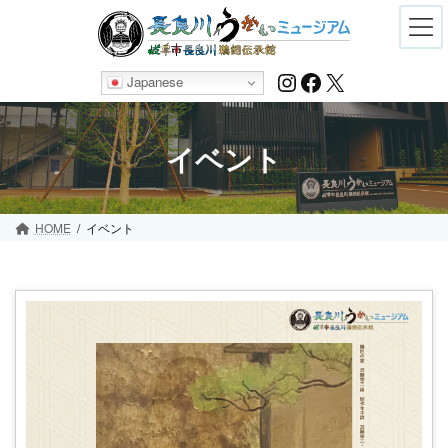
Skip
Skip
to
to
the
the
content
Navigation
Instagram
Facebook
X
Japanese
イベント
HOME
イベント