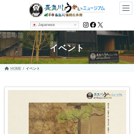
Skip
Skip
to
to
the
the
content
Navigation
Instagram
Facebook
X
Japanese
イベント
HOME
イベント