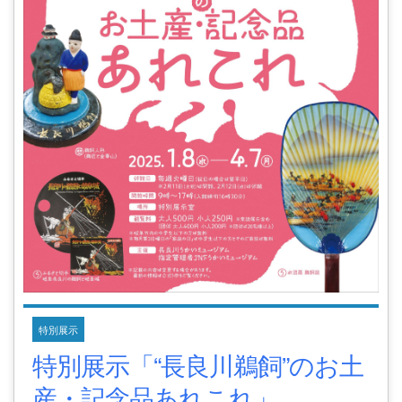
特別展示
特別展示「“長良川鵜飼”のお土
産・記念品あれこれ」