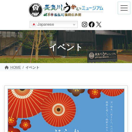
Skip
Skip
to
to
the
the
content
Navigation
Instagram
Facebook
X
Japanese
イベント
HOME
イベント