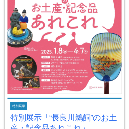
特別展示
特別展示「“長良川鵜飼”のお土
産・記念品あれこれ」