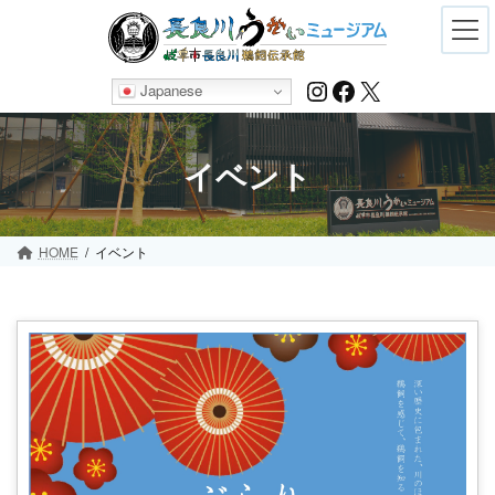
Skip
Skip
to
to
the
the
content
Navigation
Instagram
Facebook
X
Japanese
イベント
HOME
イベント