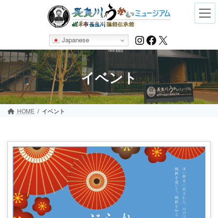
Skip
Skip
to
to
the
the
content
Navigation
Instagram
Facebook
X
Japanese
イベント
HOME
イベント