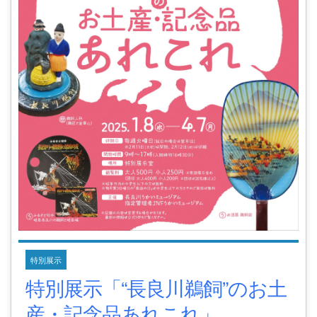
特別展示
特別展示「“長良川鵜飼”のお土
産・記念品あれこれ」