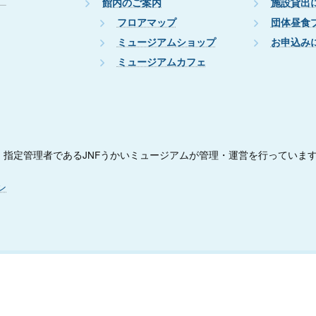
館内のご案内
施設貸出
フロアマップ
団体昼食
ミュージアムショップ
お申込み
ミュージアムカフェ
指定管理者であるJNFうかいミュージアムが管理・運営を行っていま
ン
Copyright © うかいミュージアム All Rights Reserved.
Powered by
WordPress
with
Lightning Theme
&
VK All in One Expansion Unit