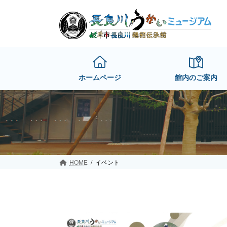
Skip
Skip
to
to
the
the
content
Navigation
ホームページ
館内のご案内
HOME
イベント