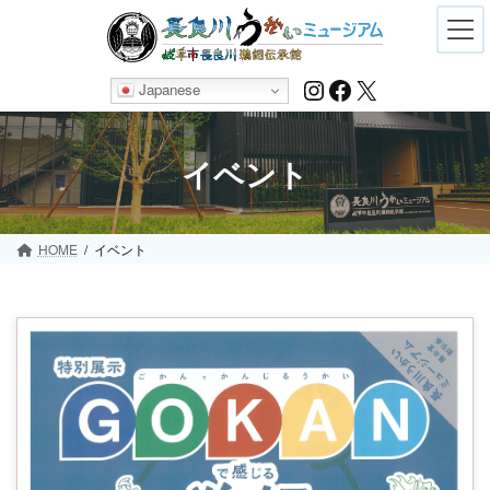
Skip
Skip
to
to
the
the
content
Navigation
Instagram
Facebook
X
Japanese
イベント
HOME
イベント