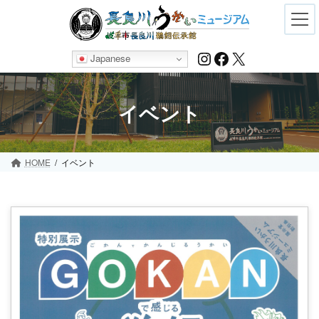
Skip
Skip
to
to
the
the
content
Navigation
Instagram
Facebook
X
Japanese
イベント
HOME
イベント