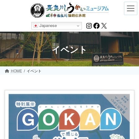
Skip
Skip
to
to
the
the
content
Navigation
Instagram
Facebook
X
Japanese
イベント
HOME
イベント