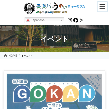
Skip
Skip
to
to
the
the
content
Navigation
Instagram
Facebook
X
Japanese
イベント
HOME
イベント