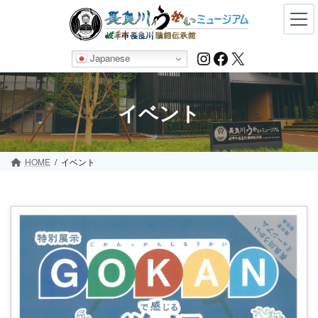
Skip
Skip
to
to
the
the
content
Navigation
Instagram
Facebook
X
Japanese
イベント
HOME
イベント