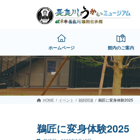
Skip
Skip
to
to
the
the
content
Navigation
ホームページ
館内のご案内
HOME
イベント
鵜飼関連
鵜匠に変身体験2025
鵜匠に変身体験2025