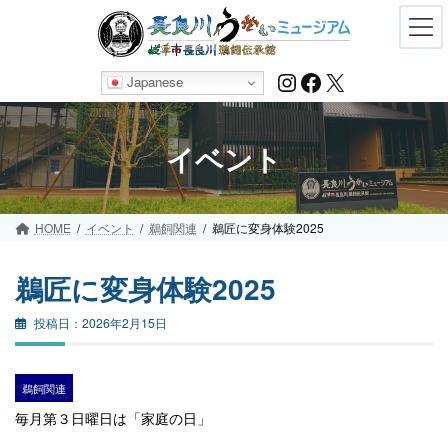
Skip
Skip
to
to
the
the
content
Navigation
Instagram
Facebook
X
Japanese
イベント
HOME
イベント
鵜飼関連
鵜匠に変身体験2025
鵜匠に変身体験2025
2026年2月15日
鵜飼関連
毎月第３日曜日は「家庭の日」