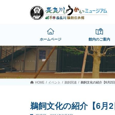
Skip
Skip
to
to
the
the
content
Navigation
ホームページ
館内のご案内
HOME
イベント
鵜飼関連
鵜飼文化の紹介【6月2日
鵜飼文化の紹介【6月2