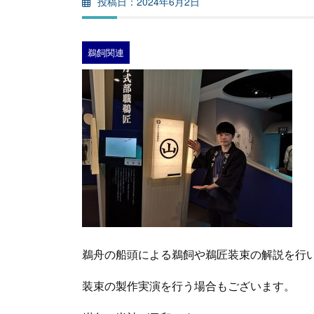
2024年6月2日
鵜飼関連
鵜舟の船頭による鵜飼や鵜匠装束の解説を行
装束の製作実演を行う場合もございます。