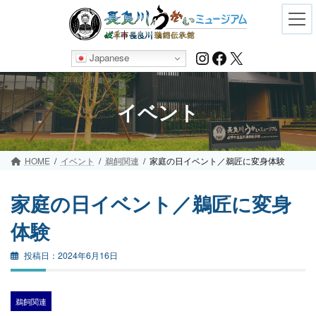
Skip
Skip
to
to
the
the
content
Navigation
Instagram
Facebook
X
Japanese
イベント
HOME
イベント
鵜飼関連
家庭の日イベント／鵜匠に変身体験
家庭の日イベント／鵜匠に変身
体験
2024年6月16日
鵜飼関連