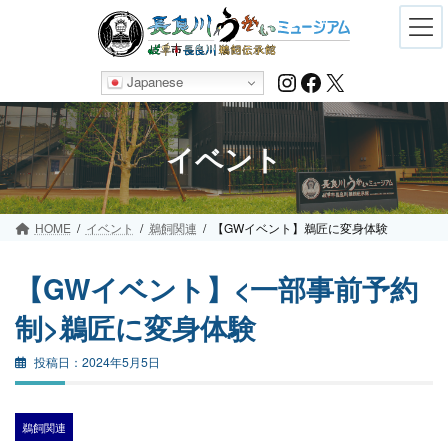
Skip
Skip
to
to
the
the
content
Navigation
Instagram
Facebook
X
Japanese
イベント
HOME
イベント
鵜飼関連
【GWイベント】鵜匠に変身体験
【GWイベント】<一部事前予約
制>鵜匠に変身体験
2024年5月5日
鵜飼関連