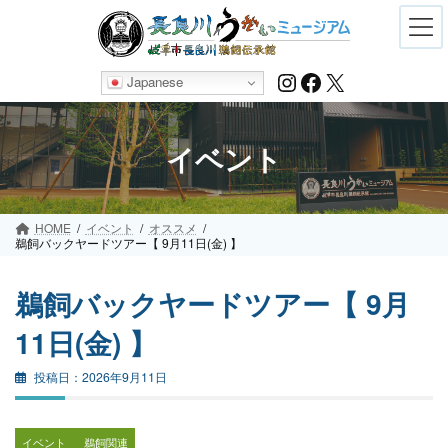
Skip
Skip
to
to
the
the
content
Navigation
Instagram
Facebook
X
Japanese
イベント
HOME
イベント
オススメ
鵜飼バックヤードツアー【 9月11日(金) 】
鵜飼バックヤードツアー【 9月
11日(金) 】
2026年9月11日
イベント
鵜飼関連