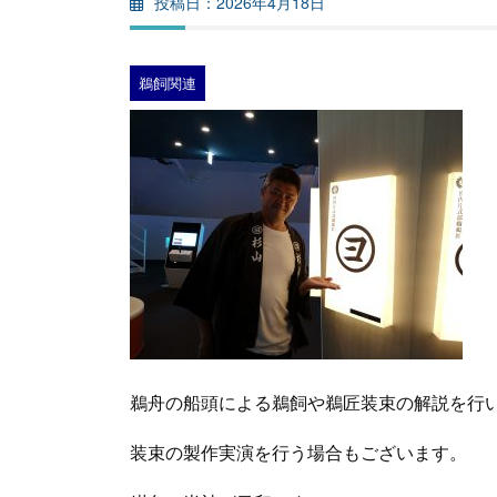
2026年4月18日
鵜飼関連
鵜舟の船頭による鵜飼や鵜匠装束の解説を行
装束の製作実演を行う場合もございます。