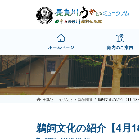
Skip
Skip
to
to
the
the
content
Navigation
ホームページ
館内のご案内
HOME
イベント
鵜飼関連
鵜飼文化の紹介【4月18
鵜飼文化の紹介【4月18