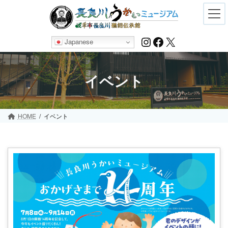
Skip
Skip
to
to
the
the
content
Navigation
Instagram
Facebook
X
Japanese
イベント
HOME
イベント