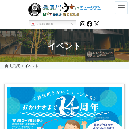
Skip
Skip
to
to
the
the
content
Navigation
Instagram
Facebook
X
Japanese
イベント
HOME
イベント