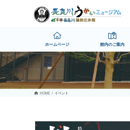
Skip
Skip
to
to
the
the
content
Navigation
ホームページ
館内のご案内
HOME
イベント