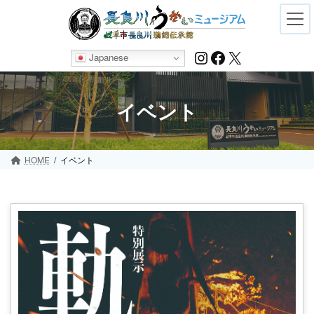
Skip
Skip
to
to
the
the
content
Navigation
Instagram
Facebook
X
Japanese
イベント
HOME
イベント