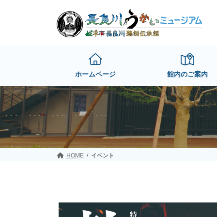
Skip
Skip
to
to
the
the
content
Navigation
ホームページ
館内のご案内
HOME
イベント