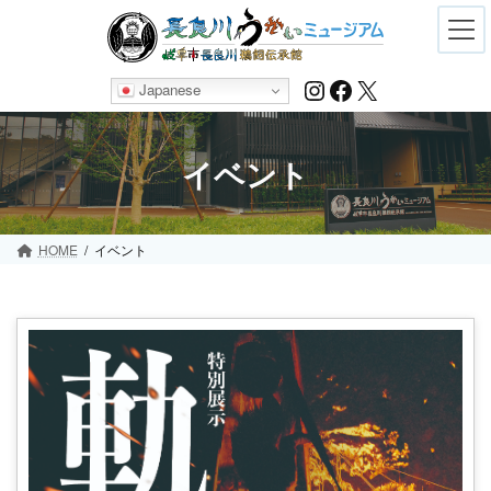
Skip
Skip
to
to
the
the
content
Navigation
Instagram
Facebook
X
Japanese
イベント
HOME
イベント