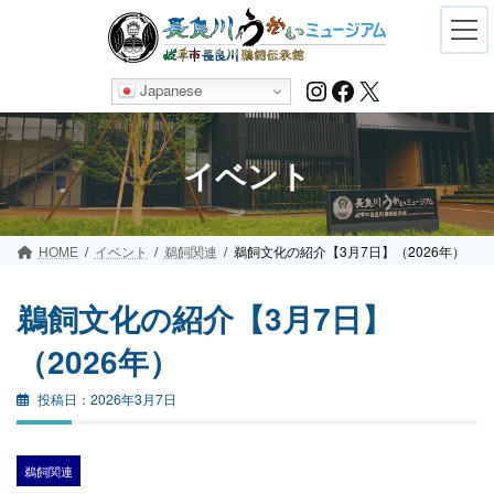
Skip
Skip
to
to
the
the
content
Navigation
Instagram
Facebook
X
Japanese
イベント
HOME
イベント
鵜飼関連
鵜飼文化の紹介【3月7日】（2026年）
鵜飼文化の紹介【3月7日】
（2026年）
2026年3月7日
鵜飼関連