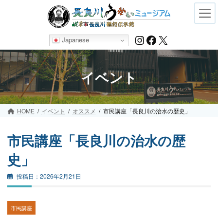
Skip
Skip
to
to
the
the
content
Navigation
Instagram
Facebook
X
Japanese
イベント
HOME
イベント
オススメ
市民講座「長良川の治水の歴史」
市民講座「長良川の治水の歴
史」
2026年2月21日
市民講座