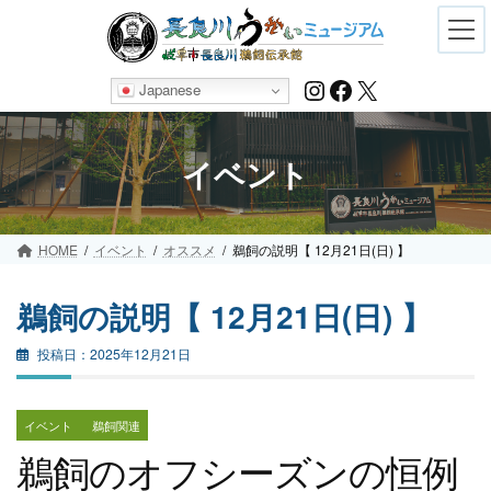
Skip
Skip
to
to
the
the
content
Navigation
Instagram
Facebook
X
Japanese
イベント
HOME
イベント
オススメ
鵜飼の説明【 12月21日(日) 】
鵜飼の説明【 12月21日(日) 】
2025年12月21日
イベント
鵜飼関連
鵜飼のオフシーズンの恒例