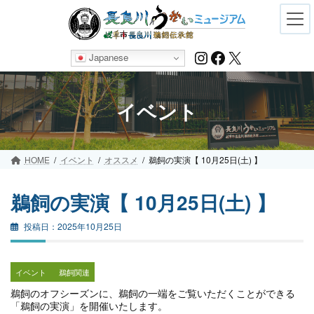
Skip
Skip
to
to
the
the
content
Navigation
Instagram
Facebook
X
Japanese
イベント
HOME
イベント
オススメ
鵜飼の実演【 10月25日(土) 】
鵜飼の実演【 10月25日(土) 】
2025年10月25日
イベント
鵜飼関連
鵜飼のオフシーズンに、鵜飼の一端をご覧いただくことができる
「鵜飼の実演」を開催いたします。