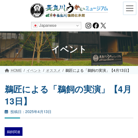
Skip
Skip
to
to
the
the
content
Navigation
Instagram
Facebook
X
Japanese
イベント
HOME
イベント
オススメ
鵜匠による「鵜飼の実演」【4月13日】
鵜匠による「鵜飼の実演」【4月
13日】
2025年4月13日
鵜飼関連