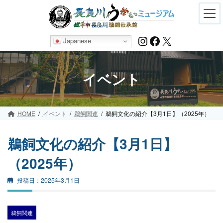
Skip
Skip
to
to
the
the
content
Navigation
Instagram
Facebook
X
Japanese
イベント
HOME
イベント
鵜飼関連
鵜飼文化の紹介【3月1日】（2025年）
鵜飼文化の紹介【3月1日】
（2025年）
2025年3月1日
鵜飼関連