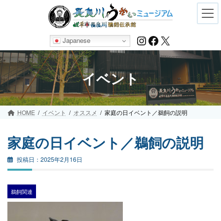
Skip
Skip
to
to
the
the
content
Navigation
Instagram
Facebook
X
Japanese
イベント
HOME
イベント
オススメ
家庭の日イベント／鵜飼の説明
家庭の日イベント／鵜飼の説明
2025年2月16日
鵜飼関連