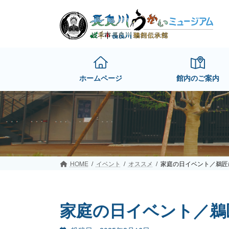
Skip
Skip
to
to
the
the
content
Navigation
ホームページ
館内のご案内
HOME
イベント
オススメ
家庭の日イベント／鵜匠
家庭の日イベント／鵜